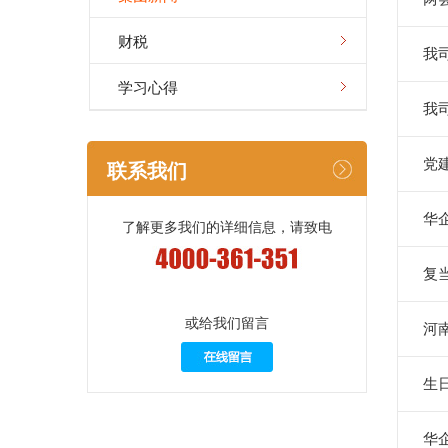
财税
我
学习心得
我
党
联系我们
华
了解更多我们的详细信息，请致电
复
或给我们留言
河
生
华