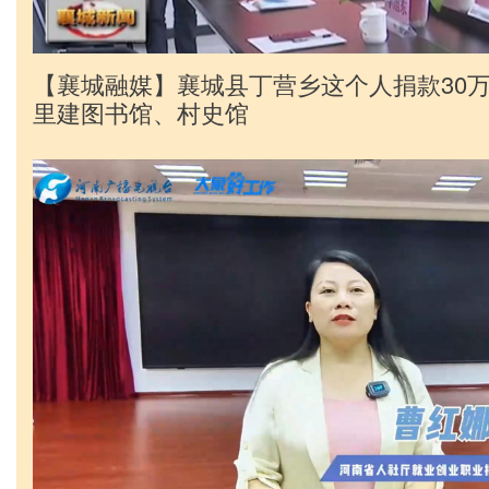
【襄城融媒】襄城县丁营乡这个人捐款30
里建图书馆、村史馆