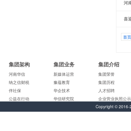
河
喜
首
集团架构
集团业务
集团介绍
河南华信
新媒体运营
集团荣誉
纳之信财税
豫蕴教育
集团历程
伴社保
华企技术
人才招聘
公益在行动
华信研究院
企业营业执照公示
Copyright
2016-2
©