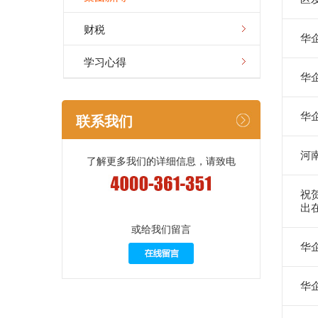
财税
华
学习心得
华
华
联系我们
河
了解更多我们的详细信息，请致电
祝
出
或给我们留言
华
华