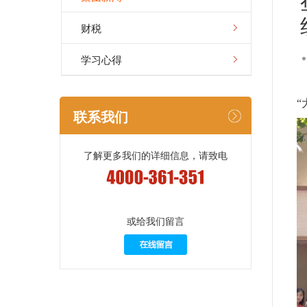
财税
学习心得
联系我们
了解更多我们的详细信息，请致电
或给我们留言