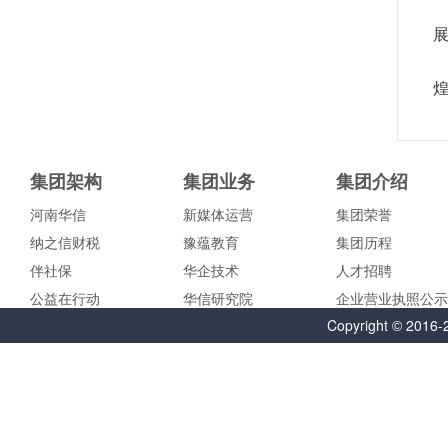
集团架构
集团业务
集团介绍
河南华信
新媒体运营
集团荣誉
纳之信财税
豫蕴教育
集团历程
伴社保
华企技术
人才招聘
公益在行动
华信研究院
企业营业执照公示
Copyright
2016-2
©