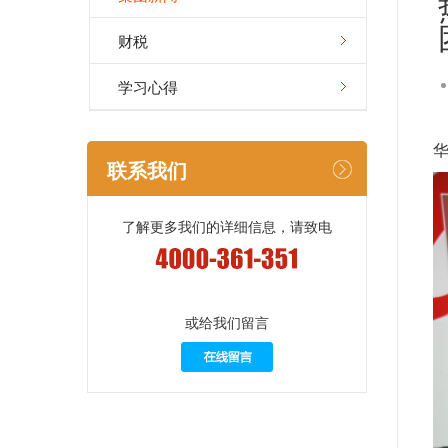
财税
学习心得
联系我们
了解更多我们的详细信息，请致电
或给我们留言